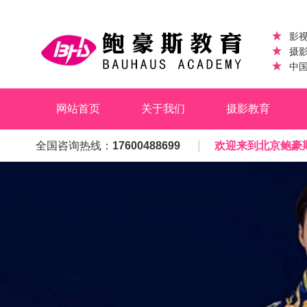
影
摄
中
网站首页
关于我们
摄影教育
|
全国咨询热线：
17600488699
欢迎来到北京鲍豪